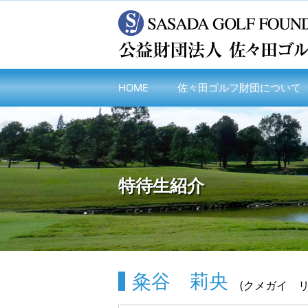
HOME
佐々田ゴルフ財団について
特待生紹介
粂谷 莉央
(クメガイ リオ