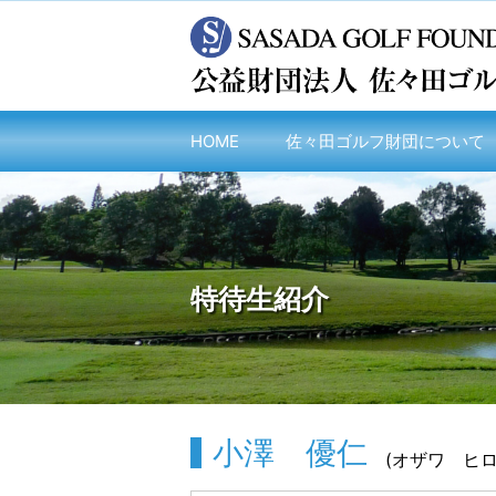
HOME
佐々田ゴルフ財団について
特待生紹介
小澤 優仁
(オザワ ヒロト