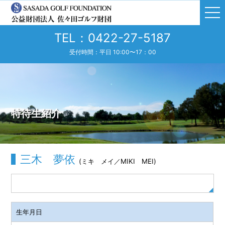
TEL：0422-27-5187
受付時間：平日 10:00〜17：00
特待生紹介
三木 夢依
(ミキ メイ／MIKI MEI)
生年月日