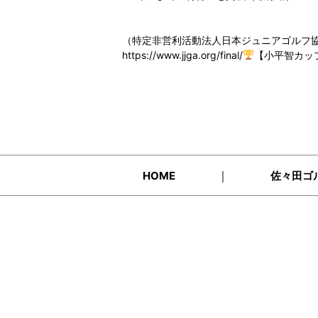
（特定非営利活動法人日本ジュニアゴルフ
https://www.jjga.org/final/
【小平智カッ
｜
HOME
佐々田ゴ