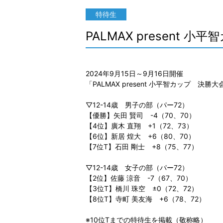
特待生
PALMAX present 
2024年9月15日～9月16日開催
「PALMAX present 小平智カップ
▽12-14歳 男子の部（パー72）
【優勝】矢田 賢司 -4（70、70）
【4位】廣木 直翔 +1（72、73）
【6位】新居 煌大 +6（80、70）
【7位T】石田 剛士 +8（75、77）
▽12-14歳 女子の部（パー72）
【2位】佐藤 涼音 -7（67、70）
【3位T】橋川 珠空 ±0（72、72）
【8位T】寺町 美友海 +6（78、72）
※10位Tまでの特待生を掲載（敬称略）